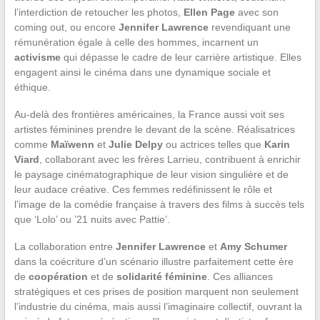
l’interdiction de retoucher les photos,
Ellen Page
avec son
coming out, ou encore
Jennifer Lawrence
revendiquant une
rémunération égale à celle des hommes, incarnent un
activisme
qui dépasse le cadre de leur carrière artistique. Elles
engagent ainsi le cinéma dans une dynamique sociale et
éthique.
Au-delà des frontières américaines, la France aussi voit ses
artistes féminines prendre le devant de la scène. Réalisatrices
comme
Maïwenn
et
Julie Delpy
ou actrices telles que
Karin
Viard
, collaborant avec les frères Larrieu, contribuent à enrichir
le paysage cinématographique de leur vision singulière et de
leur audace créative. Ces femmes redéfinissent le rôle et
l’image de la comédie française à travers des films à succès tels
que ‘Lolo’ ou ’21 nuits avec Pattie’.
La collaboration entre
Jennifer Lawrence
et
Amy Schumer
dans la coécriture d’un scénario illustre parfaitement cette ère
de
coopération
et de
solidarité féminine
. Ces alliances
stratégiques et ces prises de position marquent non seulement
l’industrie du cinéma, mais aussi l’imaginaire collectif, ouvrant la